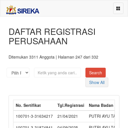
DAFTAR REGISTRASI
Beranda
PERUSAHAAN
Asosiasi Perusahaan
Perusahaan
Ditemukan 3311 Anggota | Halaman 247 dari 332
Sub Klasifikasi
Events
Show All
About
Services
No. Sertifikat
Tgl.Registrasi
Nama Badan Usaha
Contact
100701-3-31634217
21/04/2021
PUTRI AYU TAURINI
100701-3-31874841
04/09/2025
PUTRI AYU TAURINI