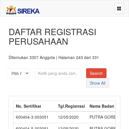
DAFTAR REGISTRASI
Beranda
PERUSAHAAN
Asosiasi Perusahaan
Perusahaan
Ditemukan 3307 Anggota | Halaman 243 dari 331
Sub Klasifikasi
Events
Show All
About
Services
No. Sertifikat
Tgl.Registrasi
Nama Badan Usaha
Contact
600404-3-003051
12/05/2020
PUTRA GOREDA
600404-5-003051
12/05/2020
PUTRA GOREDA