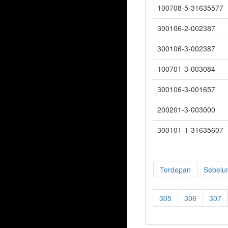
100708-5-31635577
300106-2-002387
300106-3-002387
100701-3-003084
300106-3-001657
200201-3-003000
300101-1-31635607
Terdepan
Sebelu
305
306
307