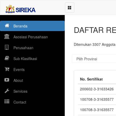
Beranda
DAFTAR R
Asosiasi Perusahaan
Ditemukan 3307 Anggota 
Perusahaan
Sub Klasifikasi
Events
No. Sertifikat
About
200602-3-31633426
Services
100708-3-31635577
Contact
100708-3-31635577