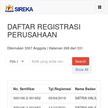
DAFTAR REGISTRASI
Beranda
PERUSAHAAN
Asosiasi Perusahaan
Perusahaan
Ditemukan 3307 Anggota | Halaman 269 dari 331
Sub Klasifikasi
Events
Show All
About
Services
No. Sertifikat
Tgl.Registrasi
Nama Badan Usaha
Contact
300106-2-001652
05/04/2019
SATRIA HALILINTAR
300106-2-001652
14/10/2021
SATRIA HALILINTAR