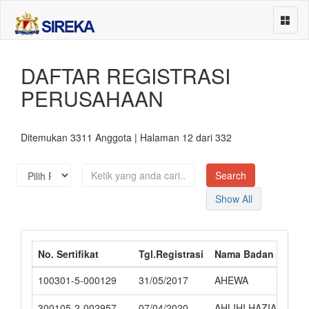
DAFTAR REGISTRASI
Beranda
PERUSAHAAN
Asosiasi Perusahaan
Perusahaan
Ditemukan 3311 Anggota | Halaman 12 dari 332
Sub Klasifikasi
Events
Show All
About
Services
No. Sertifikat
Tgl.Registrasi
Nama Badan Usaha
Contact
100301-5-000129
31/05/2017
AHEWA
300105-2-002957
07/04/2020
AHLIHI HAZIAUAKB